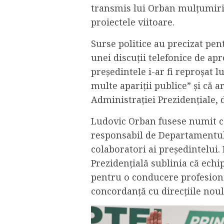
transmis lui Orban mulțumiri 
proiectele viitoare.
Surse politice au precizat pen
unei discuții telefonice de ap
președintele i-ar fi reproșat 
multe apariții publice” și că 
Administrației Prezidențiale, d
Ludovic Orban fusese numit co
responsabil de Departamentul P
colaboratori ai președintelui
Prezidențială sublinia că ech
pentru o conducere profesionis
concordanță cu direcțiile nou