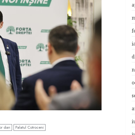
a
m
f
i
d
n
o
s
a
i
or dan
Palatul Cotroceni
i