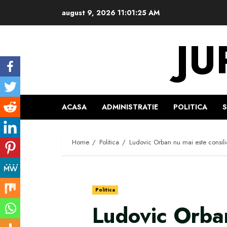
Skip
august 9, 2026
11:01:26 AM
to
content
JU
ACASA
ADMINISTRATIE
POLITICA
Home
Politica
Ludovic Orban nu mai este consilie
Politica
Ludovic Orba