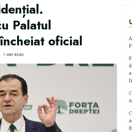
idențial.
u Palatul
încheiat oficial
A
P
5
1 MIN READ
P
d
a
I
C
u
C
a
î