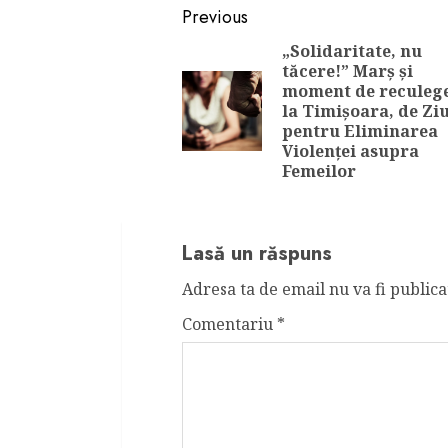
Continue
Previous
Reading
„Solidaritate, nu
tăcere!” Marș și
moment de reculeg
la Timișoara, de Zi
pentru Eliminarea
Violenței asupra
Femeilor
Lasă un răspuns
Adresa ta de email nu va fi publica
Comentariu
*