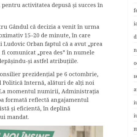
pentru activitatea depusă și succes în
f
i
tru Gândul că decizia a venit în urma
roximativ 15–20 de minute, în care
d
lui Ludovic Orban faptul că a avut „prea
n
ar fi comunicat „prea des” în numele
epășindu-și astfel atribuțiile.
o
nsilier prezidențial pe 6 octombrie,
s
olitică Internă, alături de alți noi
a
. La momentul numirii, Administrația
ipa formată reflectă angajamentul
i
tă și eficientă, în deplină
i
lui mandat.
m