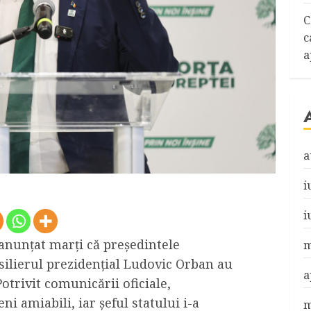
C
c
a
a
i
i
 anunțat marți că președintele
m
silierul prezidențial Ludovic Orban au
a
otrivit comunicării oficiale,
ni amiabili, iar șeful statului i-a
m