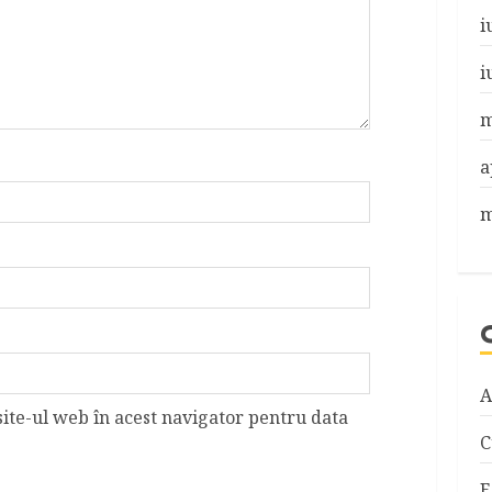
i
i
m
a
m
A
site-ul web în acest navigator pentru data
C
E