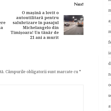
Next
m
O mașină a lovit o
autoutilitară pentru
a
ere
salubrizare în pasajul
Next
Previous
ua
Michelangelo din
post:
m
post:
Timișoara! Un tânăr de
21 ani a murit
f
i
d
tă.
Câmpurile obligatorii sunt marcate cu
*
n
o
s
a