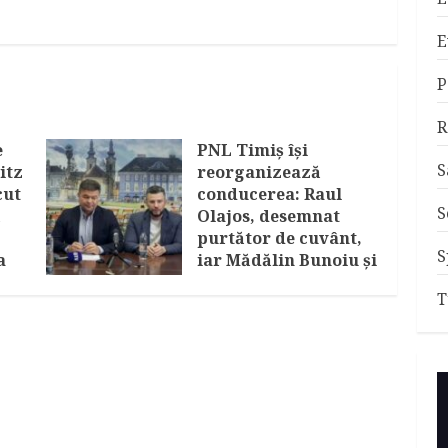
E
P
R
e
PNL Timiș își
S
itz
reorganizează
cut
conducerea: Raul
S
ă
Olajos, desemnat
purtător de cuvânt,
S
a
iar Mădălin Bunoiu și
Claudiu Mihălceanu
T
devin prim-
vicepreședinți
IULIE 30, 2026