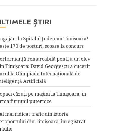
ULTIMELE ȘTIRI
ngajări la Spitalul Judeţean Timişoara!
este 170 de posturi, scoase la concurs
erformanță remarcabilă pentru un elev
in Timișoara: David Georgescu a cucerit
urul la Olimpiada Internațională de
nteligență Artificială
opaci căzuţi pe maşini la Timişoara, în
rma furtunii puternice
el mai ridicat trafic din istoria
eroportului din Timişoara, înregistrat
n iulie