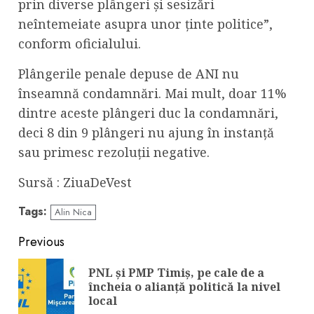
prin diverse plângeri și sesizări
neîntemeiate asupra unor ținte politice”,
conform oficialului.
Plângerile penale depuse de ANI nu
înseamnă condamnări. Mai mult, doar 11%
dintre aceste plângeri duc la condamnări,
deci 8 din 9 plângeri nu ajung în instanță
sau primesc rezoluții negative.
Sursă : ZiuaDeVest
Tags:
Alin Nica
Continue
Previous
Reading
PNL și PMP Timiș, pe cale de a
Pre
încheia o alianță politică la nivel
pos
local