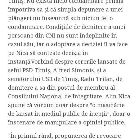
Timiș. Nu există nicio condamnare penală
împotriva sa și că simpla depunere a unei
plângeri nu înseamnă sub niciun fel o
condamnare. Condițiile de demitere a unei
persoane din CNI nu sunt îndeplinite în
cazul său, iar o adoptare a deciziei îl va face
pe Nica să conteste decizia în
instanță.Vorbind despre cererile lansate de
șeful PSD Timiș, Alfred Simonis, și a
senatorului USR de Timiș, Radu Trifan, de
demitere a sa din postul de membru al
Consiliului Național de Integritate, Alin Nica
spune că vorbim doar despre ”o mașinărie
de lansat în mediul public de inepții”, doar o
înscenare de manipulare a opiniei publice.
”În primul rând, propunerea de revocare