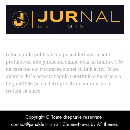
Informatiile publicate de jurnaldetimis.ro pot fi
preluate de alte publicatii online doar in limita a 500
de caractere si cu citarea sursei cu link activ. Orice
abatere de la aceasta regula constituie o incalcare a
Legii 8/1996 privind drepturile de autor si va fi
tratata ca atare.
Copyright © Toate drepturile rezervate |
contact@jurnaldetimis.ro
|
ChromeNews
by AF themes.