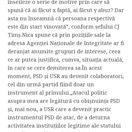
înseileze o serie de motive prin care să
spună că ai făcut x faptă, ai făcut y abuz? Dar
asta nu înseamnă că persoana respectivă
este din start vinovată”, conform șefului CJ
Timș.Nica spune că prin pozițiile sale la
adresa Agenției Naționale de Integritate ar fi
deranjat anumite grupuri de interese, ceea
ce ar putea justifica, cumva, situația actuală,
în care se cere demiterea sa.În acest
moment, PSD și USR au devenit colaboratori,
cel din urmă partid fiind doar un
instrument al primului.„Atacul politic
asupra mea are legătură cu obișnuința PSD
și, mai nou, a USR care a devenit practic
instrumentul PSD de atac, de a deturna
activitatea instituțiilor legitime ale statului