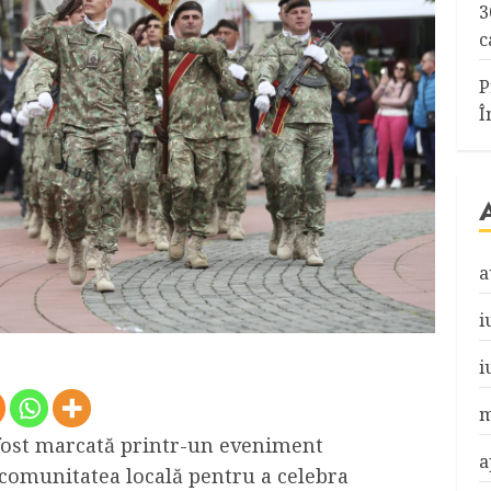
3
c
P
Î
a
i
i
m
 fost marcată printr-un eveniment
a
comunitatea locală pentru a celebra