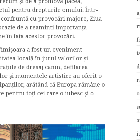
precum și de a promova pacea,
ectul pentru drepturile omului. Într-
a
confruntă cu provocări majore, Ziua
m
 ocazie de a reaminti importanța
ne în fața acestor provocări.
f
 Timișoara a fost un eveniment
i
atea locală în jurul valorilor și
d
ațiile de dresaj canin, defilarea
lor și momentele artistice au oferit o
n
ipanților, arătând că Europa rămâne o
te pentru toți cei care o iubesc și o
o
s
i
a
i