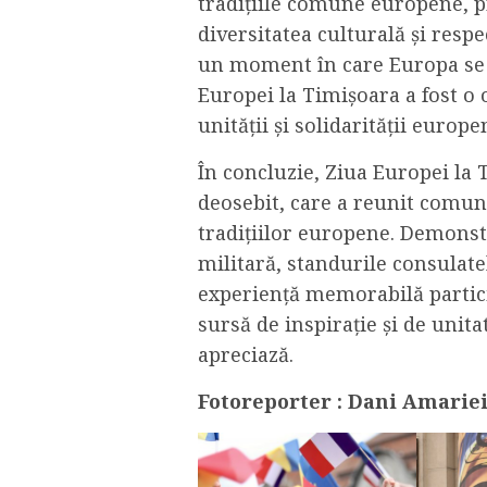
tradițiile comune europene, 
diversitatea culturală și resp
un moment în care Europa se 
Europei la Timișoara a fost o
unității și solidarității europe
În concluzie, Ziua Europei la
deosebit, care a reunit comunit
tradițiilor europene. Demonstr
militară, standurile consulate
experiență memorabilă partic
sursă de inspirație și de unita
apreciază.
Fotoreporter : Dani Amarie