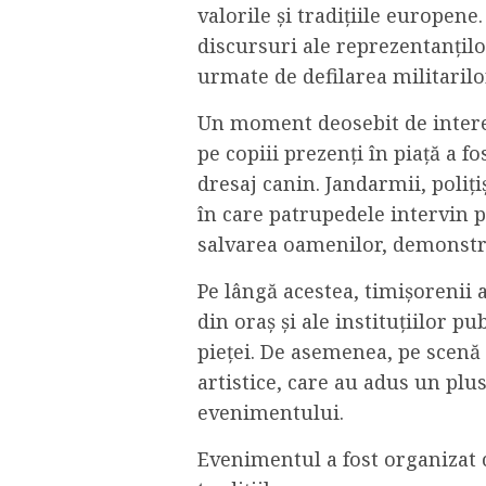
valorile și tradițiile europen
discursuri ale reprezentanților
urmate de defilarea militarilo
Un moment deosebit de interes
pe copiii prezenți în piață a f
dresaj canin. Jandarmii, poliț
în care patrupedele intervin 
salvarea oamenilor, demonstrâ
Pe lângă acestea, timișorenii 
din oraș și ale instituțiilor p
pieței. De asemenea, pe scenă
artistice, care au adus un plus
evenimentului.
Evenimentul a fost organizat c