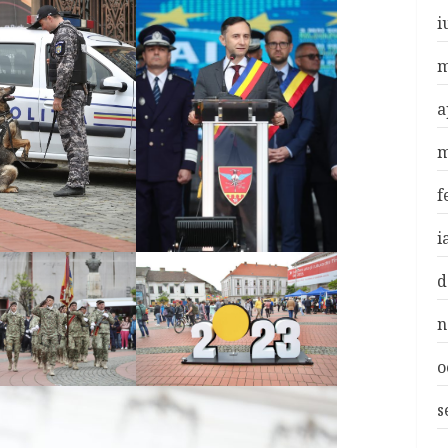
i
m
a
m
f
i
d
n
o
s