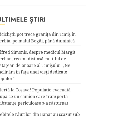
ULTIMELE ȘTIRI
icicliştii pot trece graniţa din Timiş în
erbia, pe malul Begăi, până duminică
lfred Simonis, despre medicul Margit
erban, recent distinsă cu titlul de
etățean de onoare al Timişului: „Ne
nclinăm în fața unei vieți dedicate
opiilor”
lertă la Coşava! Populaţie evacuată
upă ce un camion care transporta
ubstanţe periculoase s-a răsturnat
ebitele râurilor din Banat au scăzut sub