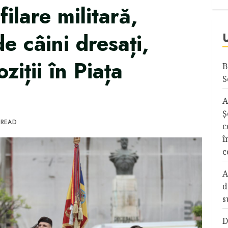
ilare militară,
e câini dresați,
ziții în Piața
B
S
A
Ş
 READ
c
î
c
A
d
s
D