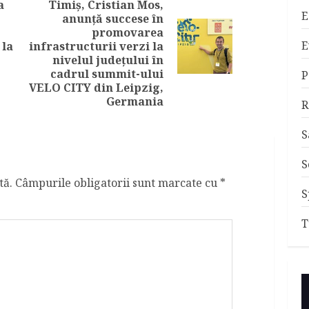
a
Timiș, Cristian Mos,
E
anunță succese în
Previous
promovarea
post:
Next
E
 la
infrastructurii verzi la
post:
nivelul județului în
cadrul summit-ului
P
VELO CITY din Leipzig,
Germania
R
S
S
tă.
Câmpurile obligatorii sunt marcate cu
*
S
T