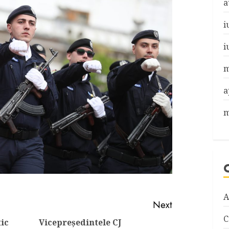
a
i
i
m
a
m
A
Next
C
ic
Vicepreședintele CJ