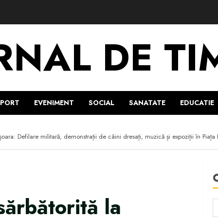
RNAL DE TI
SPORT
EVENIMENT
SOCIAL
SANATATE
EDUCATIE
oara: Defilare militară, demonstrații de câini dresați, muzică și expoziții în Piața L
sărbătorită la