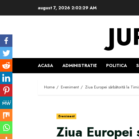
Skip
august 7, 2026
2:02:30 AM
to
content
JU
ACASA
ADMINISTRATIE
POLITICA
Home
Eveniment
Ziua Europei sărbătorită la Timiș
Eveniment
Ziua Europei 