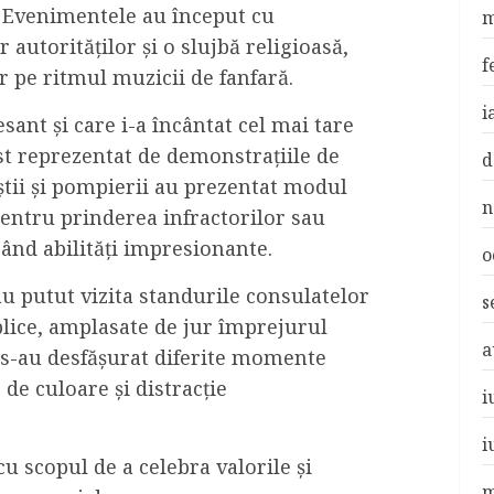
e. Evenimentele au început cu
m
 autorităților și o slujbă religioasă,
f
r pe ritmul muzicii de fanfară.
i
ant și care i-a încântat cel mai tare
ost reprezentat de demonstrațiile de
d
iștii și pompierii au prezentat modul
n
pentru prinderea infractorilor sau
nd abilități impresionante.
o
au putut vizita standurile consulatelor
s
ublice, amplasate de jur împrejurul
a
 s-au desfășurat diferite momente
 de culoare și distracție
i
i
u scopul de a celebra valorile și
m