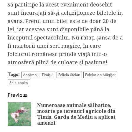
să participe la acest eveniment deosebit
sunt încurajați să-și achiziționeze biletele în
avans. Prețul unui bilet este de doar 20 de
lei, iar acestea sunt disponibile până la
începutul spectacolului. Nu ratați șansa de a
fi martorii unei seri magice, în care
folclorul românesc prinde viață într-o
atmosferă plină de culoare și pasiune!
Tags:
Ansamblul Timișul
Felicia Stoian
Folclor de Mărțișor
Sala capitol
Continue
Previous
Reading
Numeroase animale sălbatice,
moarte pe terenuri agricole din
Pre
Timiș. Garda de Mediu a aplicat
pos
amenzi