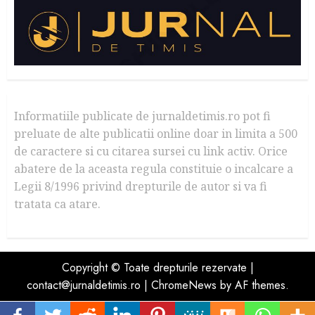
Informatiile publicate de jurnaldetimis.ro pot fi
preluate de alte publicatii online doar in limita a 500
de caractere si cu citarea sursei cu link activ. Orice
abatere de la aceasta regula constituie o incalcare a
Legii 8/1996 privind drepturile de autor si va fi
tratata ca atare.
Copyright © Toate drepturile rezervate |
contact@jurnaldetimis.ro
|
ChromeNews
by AF themes.