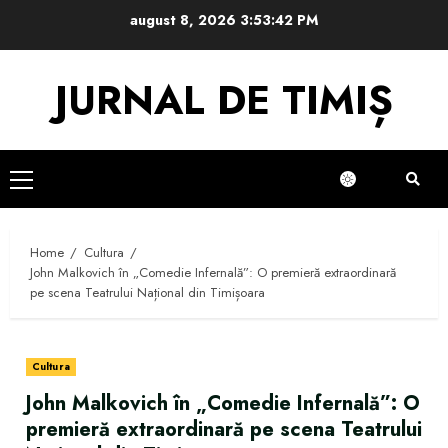
Skip
august 8, 2026
3:53:42 PM
to
content
JURNAL DE TIMIȘ
Primary
Menu
Home
Cultura
John Malkovich în „Comedie Infernală”: O premieră extraordinară
pe scena Teatrului Național din Timișoara
Cultura
John Malkovich în „Comedie Infernală”: O
premieră extraordinară pe scena Teatrului