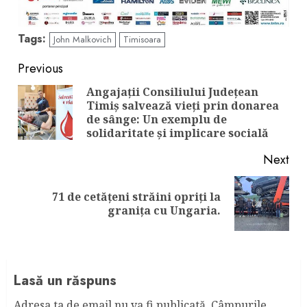
Tags:
John Malkovich
Timisoara
Continue
Previous
Reading
Angajații Consiliului Județean
Timiș salvează vieți prin donarea
Pre
de sânge: Un exemplu de
pos
solidaritate și implicare socială
Next
71 de cetăţeni străini opriţi la
Next
graniţa cu Ungaria.
post:
Lasă un răspuns
Adresa ta de email nu va fi publicată.
Câmpurile