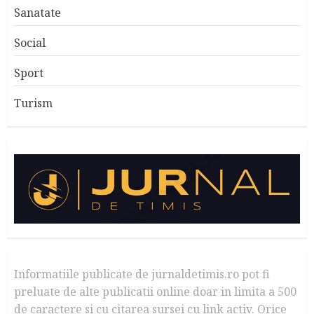
Sanatate
Social
Sport
Turism
Informatiile publicate de jurnaldetimis.ro pot fi
preluate de alte publicatii online doar in limita a 500
de caractere si cu citarea sursei cu link activ. Orice