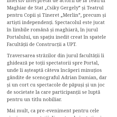
imersiv interpretat de actorii de la Teatrul
Maghiar de Stat „Csiky Gergely” și Teatrul
pentru Copii și Tineret „Merlin”, precum și
artiști independenți. Spectacolul este jucat
în limbile română și maghiară, în jurul
Portalului, un spațiu inedit creat în spatele
Facultății de Construcții a UPT.
Traversarea străzilor din jurul facultății îi
ghidează pe toții spectatorii spre Portal,
unde îi așteaptă câteva încăperi minuțios
gândite de scenograful Adrian Damian, dar
și un cort cu spectacole de păpuși și un joc
de societate la care participanții se luptă
pentru un titlu nobiliar.
Mai mult, ca pre-eveniment pentru cele