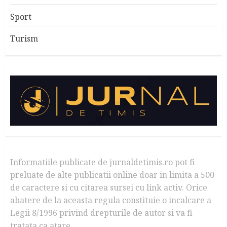
Sport
Turism
Informatiile publicate de jurnaldetimis.ro pot fi
preluate de alte publicatii online doar in limita a 500
de caractere si cu citarea sursei cu link activ. Orice
abatere de la aceasta regula constituie o incalcare a
Legii 8/1996 privind drepturile de autor si va fi
tratata ca atare.