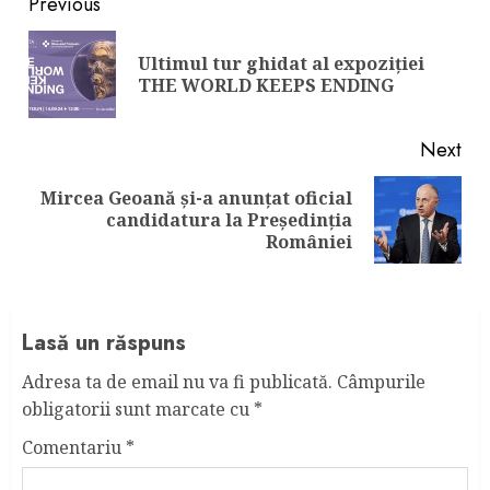
Continue
Previous
Reading
Ultimul tur ghidat al expoziției
Pre
THE WORLD KEEPS ENDING
pos
Next
Mircea Geoană și-a anunțat oficial
Next
candidatura la Președinția
post:
României
Lasă un răspuns
Adresa ta de email nu va fi publicată.
Câmpurile
obligatorii sunt marcate cu
*
Comentariu
*