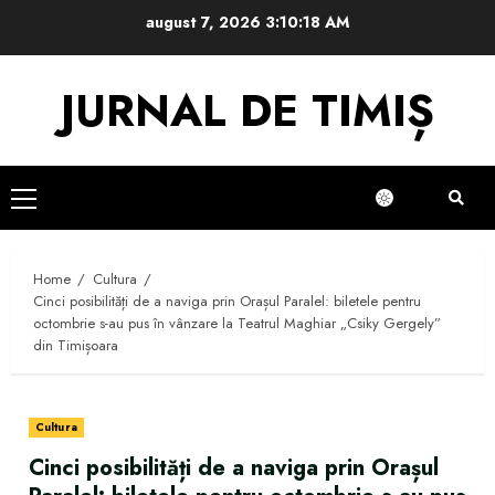
Skip
august 7, 2026
3:10:19 AM
to
content
JURNAL DE TIMIȘ
Primary
Menu
Home
Cultura
Cinci posibilități de a naviga prin Orașul Paralel: biletele pentru
octombrie s-au pus în vânzare la Teatrul Maghiar „Csiky Gergely”
din Timișoara
Cultura
Cinci posibilități de a naviga prin Orașul