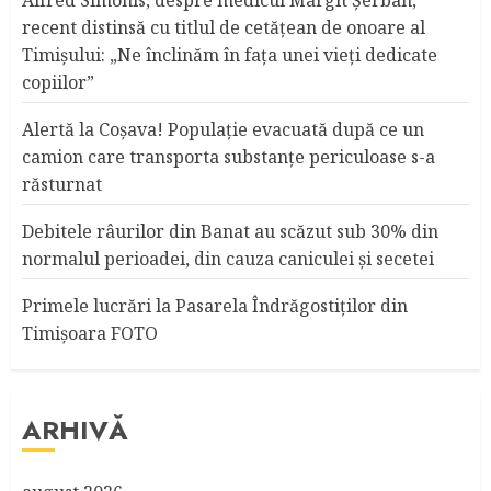
Alfred Simonis, despre medicul Margit Şerban,
recent distinsă cu titlul de cetățean de onoare al
Timişului: „Ne înclinăm în fața unei vieți dedicate
copiilor”
Alertă la Coşava! Populaţie evacuată după ce un
camion care transporta substanţe periculoase s-a
răsturnat
Debitele râurilor din Banat au scăzut sub 30% din
normalul perioadei, din cauza caniculei şi secetei
Primele lucrări la Pasarela Îndrăgostiţilor din
Timişoara FOTO
ARHIVĂ