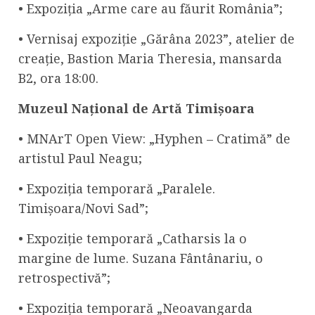
• Expoziția „Arme care au făurit România”;
• Vernisaj expoziție „Gărâna 2023”, atelier de
creație, Bastion Maria Theresia, mansarda
B2, ora 18:00.
Muzeul Național de Artă Timișoara
• MNArT Open View: „Hyphen – Cratimă” de
artistul Paul Neagu;
• Expoziția temporară „Paralele.
Timișoara/Novi Sad”;
• Expoziție temporară „Catharsis la o
margine de lume. Suzana Fântânariu, o
retrospectivă”;
• Expoziția temporară „Neoavangarda