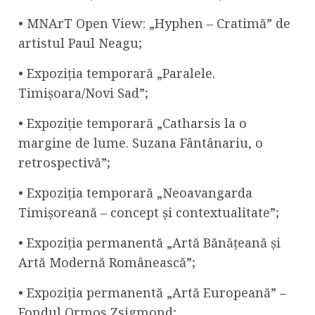
• MNArT Open View: „Hyphen – Cratimă” de
artistul Paul Neagu;
• Expoziția temporară „Paralele.
Timișoara/Novi Sad”;
• Expoziție temporară „Catharsis la o
margine de lume. Suzana Fântânariu, o
retrospectivă”;
• Expoziția temporară „Neoavangarda
Timișoreană – concept și contextualitate”;
• Expoziția permanentă „Artă Bănățeană și
Artă Modernă Românească”;
• Expoziția permanentă „Artă Europeană” –
Fondul Ormos Zsigmond;