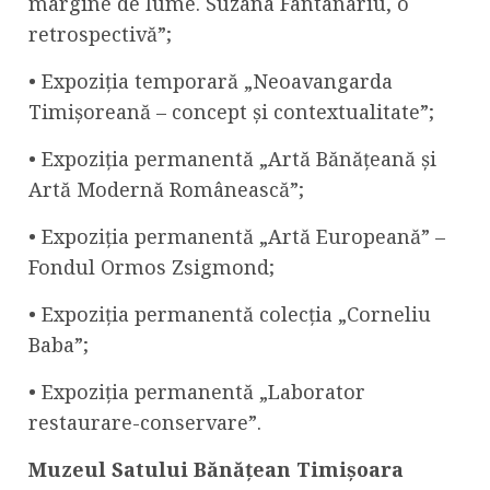
margine de lume. Suzana Fântânariu, o
retrospectivă”;
• Expoziția temporară „Neoavangarda
Timișoreană – concept și contextualitate”;
• Expoziția permanentă „Artă Bănățeană și
Artă Modernă Românească”;
• Expoziția permanentă „Artă Europeană” –
Fondul Ormos Zsigmond;
• Expoziția permanentă colecția „Corneliu
Baba”;
• Expoziția permanentă „Laborator
restaurare-conservare”.
Muzeul Satului Bănățean Timișoara