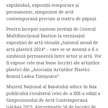
săptămână, expoziții temporare și
permanente, simpozion de artă
contemporană precum și teatru de păpuși.
Pentru început suntem invitați de Centrul
Multifuncțional Bastion la vernisajul
expoziției de artă vizuală „Salonul anual de
artă plastică 2024” – care se se anunță a fi o
simbioză permanentă între artist și artă. Vor
fi expuse cele mai bune lucrări ale artiștilor
plastici din „Asociația Artiștilor Plastici
Romul Ladea Timișoara”.
Muzeul Național al Banatului aduce în fața
publicului rezultatul celei de-a XIII-a ediții a
Simpozionului de Artă Contemporană
Gărâna 2023. Aproximativ 50 de lucrări de