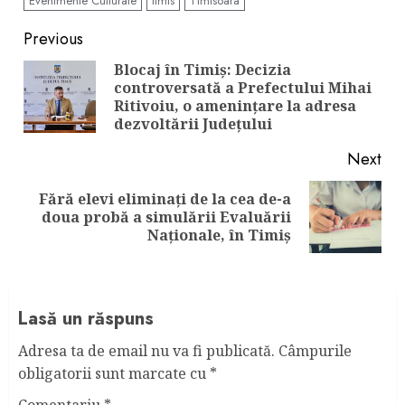
Evenimente Culturale
timis
Timisoara
Continue
Previous
Reading
Blocaj în Timiș: Decizia
controversată a Prefectului Mihai
Pre
Ritivoiu, o amenințare la adresa
pos
dezvoltării Județului
Next
Fără elevi eliminați de la cea de-a
Next
doua probă a simulării Evaluării
post:
Naționale, în Timiș
Lasă un răspuns
Adresa ta de email nu va fi publicată.
Câmpurile
obligatorii sunt marcate cu
*
Comentariu
*