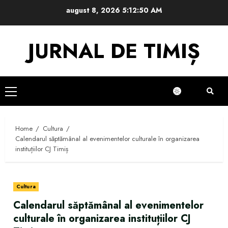
Skip
august 8, 2026
5:12:51 AM
to
content
JURNAL DE TIMIȘ
Primary
Menu
Home
Cultura
Calendarul săptămânal al evenimentelor culturale în organizarea
instituțiilor CJ Timiș
Cultura
Calendarul săptămânal al evenimentelor
culturale în organizarea instituțiilor CJ