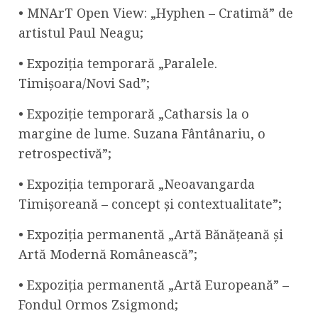
• MNArT Open View: „Hyphen – Cratimă” de
artistul Paul Neagu;
• Expoziția temporară „Paralele.
Timișoara/Novi Sad”;
• Expoziție temporară „Catharsis la o
margine de lume. Suzana Fântânariu, o
retrospectivă”;
• Expoziția temporară „Neoavangarda
Timișoreană – concept și contextualitate”;
• Expoziția permanentă „Artă Bănățeană și
Artă Modernă Românească”;
• Expoziția permanentă „Artă Europeană” –
Fondul Ormos Zsigmond;