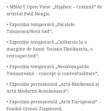
• MNArT Open View: „Hyphen – Cratimă” de
artistul Paul Neagu;
• Expoziția temporară „Paralele.
Timișoara/Novi Sad”;
• Expoziție temporară „Catharsis la o
margine de lume. Suzana Fântânariu, o
retrospectivă”;
• Expoziția temporară „Neoavangarda
Timișoreană – concept și contextualitate”;
• Expoziția permanentă „Artă Bănățeană și
Artă Modernă Românească”;
• Expoziția permanentă „Artă Europeană” –
Fondul Ormos Zsigmond;