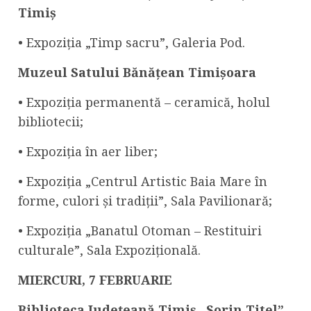
Timiș
• Expoziția „Timp sacru”, Galeria Pod.
Muzeul Satului Bănățean Timișoara
• Expoziția permanentă – ceramică, holul
bibliotecii;
• Expoziția în aer liber;
• Expoziția „Centrul Artistic Baia Mare în
forme, culori și tradiții”, Sala Pavilionară;
•
Expoziția „Banatul Otoman – Restituiri
culturale”, Sala Expozițională.
MIERCURI,
7 FEBRUARIE
Biblioteca Județeană Timiș „Sorin Titel”