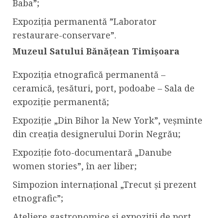
Baba”;
Expoziția permanentă ”Laborator
restaurare-conservare”.
Muzeul Satului Bănățean Timișoara
Expoziția etnografică permanentă –
ceramică, țesături, port, podoabe – Sala de
expoziție permanentă;
Expoziție „Din Bihor la New York”, veșminte
din creația designerului Dorin Negrău;
Expoziție foto-documentară „Danube
women stories”, în aer liber;
Simpozion internațional „Trecut și prezent
etnografic”;
Ateliere gastronomice și expoziții de port