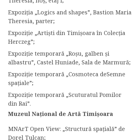
Theresia, hoș, etaj I;
Expoziția „Logics and shapes”, Bastion Maria
Theresia, parter;
Expoziție „Artiști din Timișoara în Colecția
Herczeg”;
Expoziție temporară „Roșu, galben și
albastru”, Castel Huniade, Sala de Marmură;
Expoziție temporară „Cosmoteca deSemne
spațiale”;
Expoziție temporară „Scuturatul Pomilor
din Rai”.
Muzeul Național de Artă Timișoara
MNArT Open View: „Structură spațială” de
Dorel Tulcan;