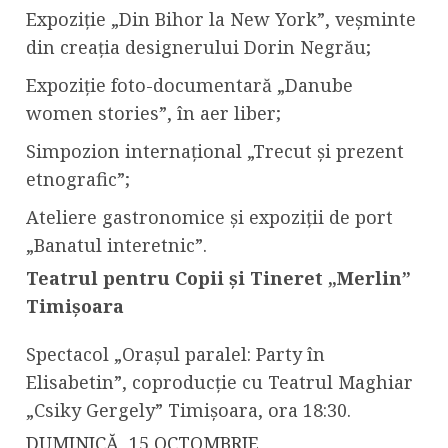
Expoziție „Din Bihor la New York”, veșminte
din creația designerului Dorin Negrău;
Expoziție foto-documentară „Danube
women stories”, în aer liber;
Simpozion internațional „Trecut și prezent
etnografic”;
Ateliere gastronomice și expoziții de port
„Banatul interetnic”.
Teatrul pentru Copii și Tineret „Merlin”
Timișoara
Spectacol „Orașul paralel: Party în
Elisabetin”, coproducție cu Teatrul Maghiar
„Csiky Gergely” Timișoara, ora 18:30.
DUMINICĂ, 15 OCTOMBRIE