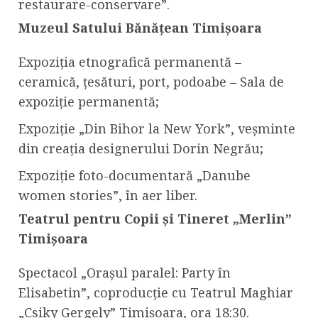
restaurare-conservare”.
Muzeul Satului Bănățean Timișoara
Expoziția etnografică permanentă –
ceramică, țesături, port, podoabe – Sala de
expoziție permanentă;
Expoziție „Din Bihor la New York”, veșminte
din creația designerului Dorin Negrău;
Expoziție foto-documentară „Danube
women stories”, în aer liber.
Teatrul pentru Copii și Tineret „Merlin”
Timișoara
Spectacol „Orașul paralel: Party în
Elisabetin”, coproducție cu Teatrul Maghiar
„Csiky Gergely” Timișoara, ora 18:30.