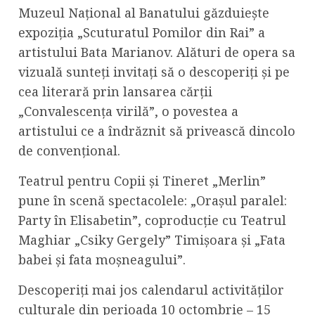
Muzeul Național al Banatului găzduiește
expoziția „Scuturatul Pomilor din Rai” a
artistului Bata Marianov. Alături de opera sa
vizuală sunteți invitați să o descoperiți și pe
cea literară prin lansarea cărții
„Convalescența virilă”, o povestea a
artistului ce a îndrăznit să privească dincolo
de convențional.
Teatrul pentru Copii și Tineret „Merlin”
pune în scenă spectacolele: „Orașul paralel:
Party în Elisabetin”, coproducție cu Teatrul
Maghiar „Csiky Gergely” Timișoara și „Fata
babei și fata moșneagului”.
Descoperiți mai jos calendarul activităților
culturale din perioada 10 octombrie – 15