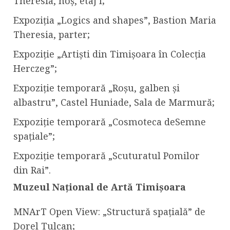
Theresia, hoș, etaj I;
Expoziția „Logics and shapes”, Bastion Maria
Theresia, parter;
Expoziție „Artiști din Timișoara în Colecția
Herczeg”;
Expoziție temporară „Roșu, galben și
albastru”, Castel Huniade, Sala de Marmură;
Expoziție temporară „Cosmoteca deSemne
spațiale”;
Expoziție temporară „Scuturatul Pomilor
din Rai”.
Muzeul Național de Artă Timișoara
MNArT Open View: „Structură spațială” de
Dorel Tulcan;