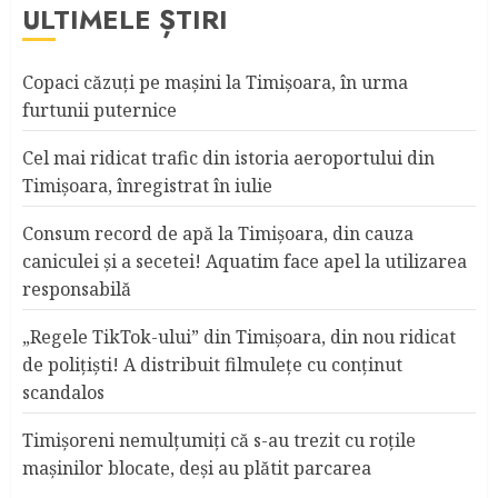
ULTIMELE ȘTIRI
Copaci căzuţi pe maşini la Timişoara, în urma
furtunii puternice
Cel mai ridicat trafic din istoria aeroportului din
Timişoara, înregistrat în iulie
Consum record de apă la Timişoara, din cauza
caniculei şi a secetei! Aquatim face apel la utilizarea
responsabilă
„Regele TikTok-ului” din Timişoara, din nou ridicat
de poliţişti! A distribuit filmuleţe cu conţinut
scandalos
Timişoreni nemulţumiţi că s-au trezit cu roţile
maşinilor blocate, deşi au plătit parcarea