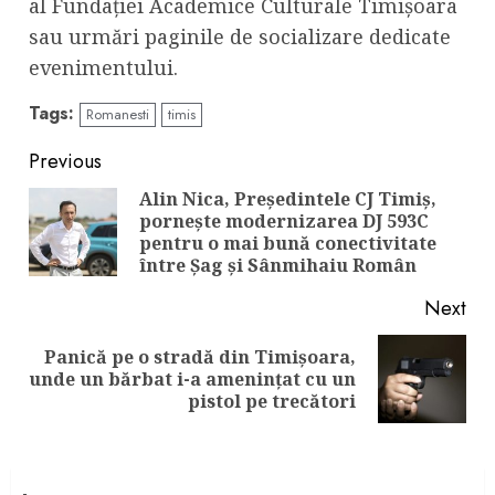
al Fundației Academice Culturale Timișoara
sau urmări paginile de socializare dedicate
evenimentului.
Tags:
Romanesti
timis
Continue
Previous
Reading
Alin Nica, Președintele CJ Timiș,
pornește modernizarea DJ 593C
Pre
pentru o mai bună conectivitate
pos
între Șag și Sânmihaiu Român
Next
Panică pe o stradă din Timișoara,
Next
unde un bărbat i-a amenințat cu un
post:
pistol pe trecători