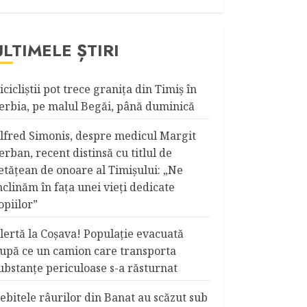
ULTIMELE ȘTIRI
icicliştii pot trece graniţa din Timiş în
erbia, pe malul Begăi, până duminică
lfred Simonis, despre medicul Margit
erban, recent distinsă cu titlul de
etățean de onoare al Timişului: „Ne
nclinăm în fața unei vieți dedicate
opiilor”
lertă la Coşava! Populaţie evacuată
upă ce un camion care transporta
ubstanţe periculoase s-a răsturnat
ebitele râurilor din Banat au scăzut sub