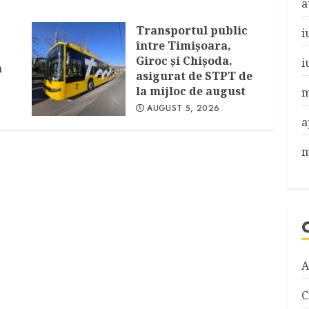
a
Transportul public
i
între Timişoara,
Giroc şi Chişoda,
i
n
asigurat de STPT de
la mijloc de august
m
AUGUST 5, 2026
a
m
A
C