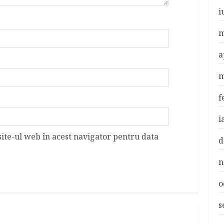
i
m
a
m
f
i
site-ul web în acest navigator pentru data
d
n
o
s