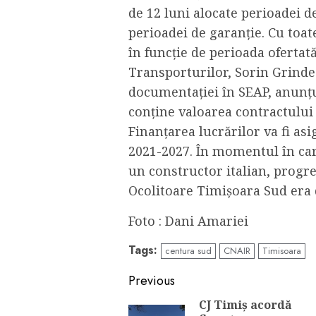
de 12 luni alocate perioadei de
perioadei de garanție. Cu toat
în funcție de perioada ofertat
Transporturilor, Sorin Grinde
documentației în SEAP, anunțul
conține valoarea contractului 
Finanțarea lucrărilor va fi a
2021-2027. În momentul în care
un constructor italian, progres
Ocolitoare Timișoara Sud era
Foto : Dani Amariei
Tags:
centura sud
CNAIR
Timisoara
Continue
Previous
Reading
CJ Timiș acordă