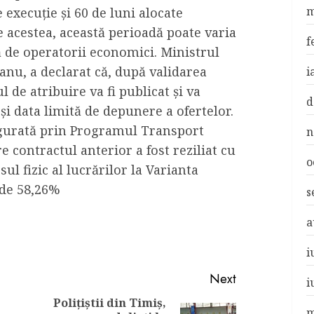
m
 execuție și 60 de luni alocate
e acestea, această perioadă poate varia
f
ă de operatorii economici. Ministrul
anu, a declarat că, după validarea
i
 de atribuire va fi publicat și va
d
și data limită de depunere a ofertelor.
sigurată prin Programul Transport
n
 contractul anterior a fost reziliat cu
o
ul fizic al lucrărilor la Varianta
 de 58,26%
s
a
i
Next
i
Polițiștii din Timiș,
m