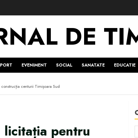
RNAL DE TI
SPORT
EVENIMENT
SOCIAL
SANATATE
EDUCATIE
u construcția centurii Timișoara Sud
licitația pentru