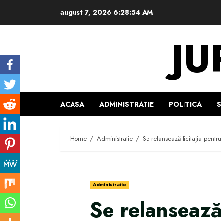
Skip
august 7, 2026
6:28:55 AM
to
content
JU
ACASA
ADMINISTRATIE
POLITICA
Home
Administratie
Se relansează licitația pentr
Administratie
Se relansează 