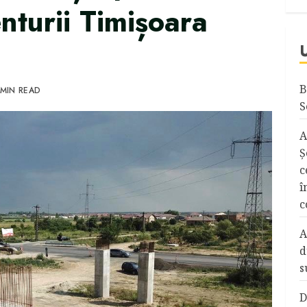
nturii Timișoara
B
 MIN READ
S
A
Ş
c
î
c
A
d
s
D