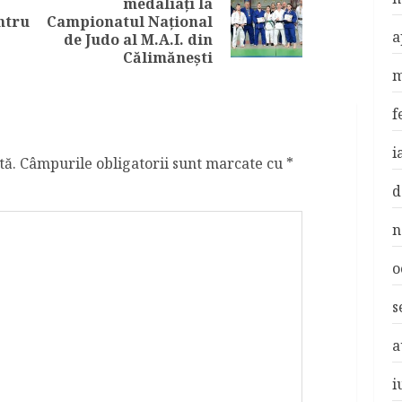
medaliați la
Previous
Next
ntru
Campionatul Național
a
post:
post:
de Judo al M.A.I. din
Călimănești
m
f
i
tă.
Câmpurile obligatorii sunt marcate cu
*
d
n
o
s
a
i