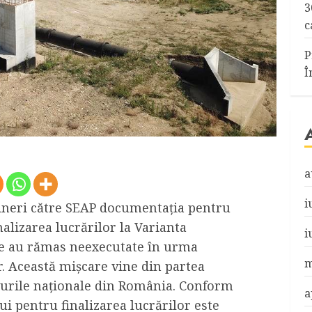
3
c
P
Î
a
i
ineri către SEAP documentația pentru
inalizarea lucrărilor la Varianta
i
re au rămas neexecutate în urma
m
or. Această mișcare vine din partea
urile naționale din România. Conform
a
ui pentru finalizarea lucrărilor este