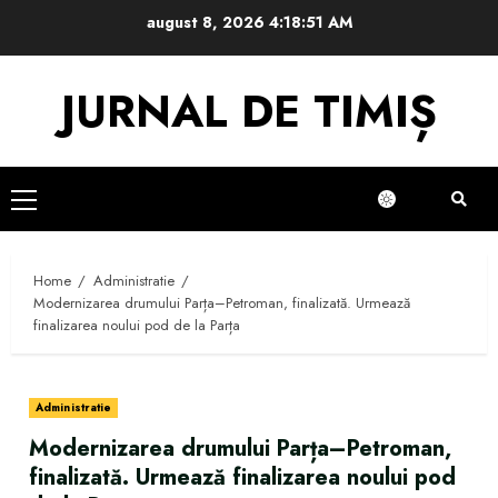
Skip
august 8, 2026
4:18:52 AM
to
content
JURNAL DE TIMIȘ
Primary
Menu
Home
Administratie
Modernizarea drumului Parța–Petroman, finalizată. Urmează
finalizarea noului pod de la Parța
Administratie
Modernizarea drumului Parța–Petroman,
finalizată. Urmează finalizarea noului pod