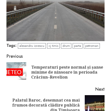
Tags:
alexandru iovescu
cj timis
drum
parta
petroman
Continue
Previous
Reading
Temperaturi peste normal și șanse
Pre
minime de ninsoare în perioada
pos
Crăciun–Revelion
Next
Palatul Baroc, desemnat cea mai
Next
frumos decorată clădire publică
post:
din Timișoara