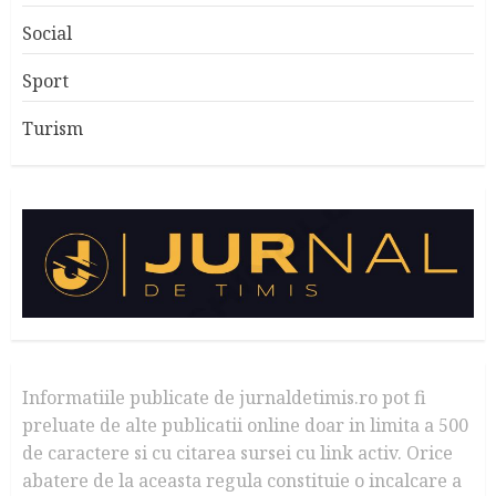
Social
Sport
Turism
Informatiile publicate de jurnaldetimis.ro pot fi
preluate de alte publicatii online doar in limita a 500
de caractere si cu citarea sursei cu link activ. Orice
abatere de la aceasta regula constituie o incalcare a