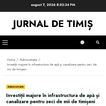
Skip
august 7, 2026
8:52:34 PM
to
content
JURNAL DE TIMIȘ
Primary
Menu
Home
Administratie
Investiții majore în infrastructura de apă și canalizare pentru zeci de
mii de timișeni
Administratie
Investiții majore în infrastructura de apă și
canalizare pentru zeci de mii de timișeni