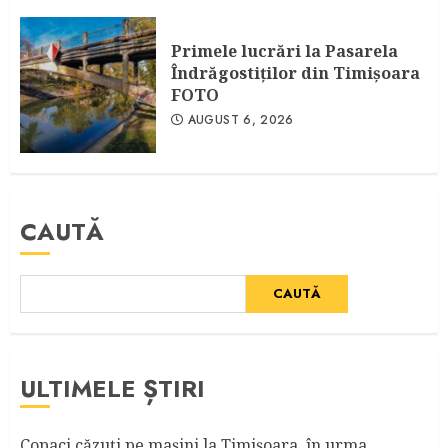
Primele lucrări la Pasarela
Îndrăgostiţilor din Timişoara
FOTO
AUGUST 6, 2026
CAUTĂ
CAUTĂ
ULTIMELE ȘTIRI
Copaci căzuţi pe maşini la Timişoara, în urma