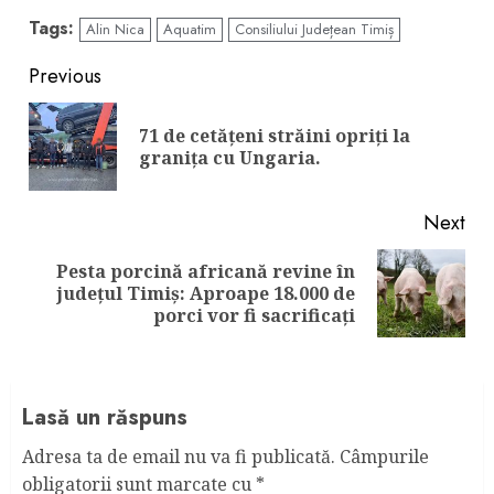
Tags:
Alin Nica
Aquatim
Consiliului Județean Timiș
Continue
Previous
Reading
71 de cetăţeni străini opriţi la
Pre
graniţa cu Ungaria.
pos
Next
Pesta porcină africană revine în
Next
județul Timiș: Aproape 18.000 de
post:
porci vor fi sacrificați
Lasă un răspuns
Adresa ta de email nu va fi publicată.
Câmpurile
obligatorii sunt marcate cu
*