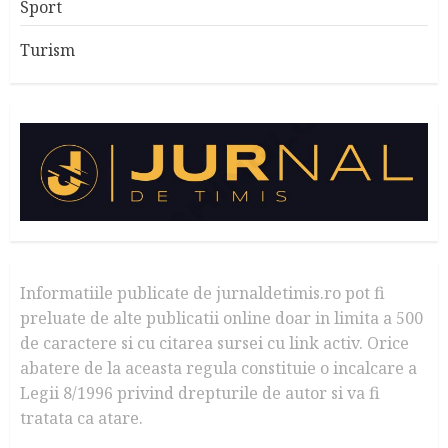
Sport
Turism
Informatiile publicate de jurnaldetimis.ro pot fi
preluate de alte publicatii online doar in limita a 500
de caractere si cu citarea sursei cu link activ. Orice
abatere de la aceasta regula constituie o incalcare a
Legii 8/1996 privind drepturile de autor si va fi
tratata ca atare.