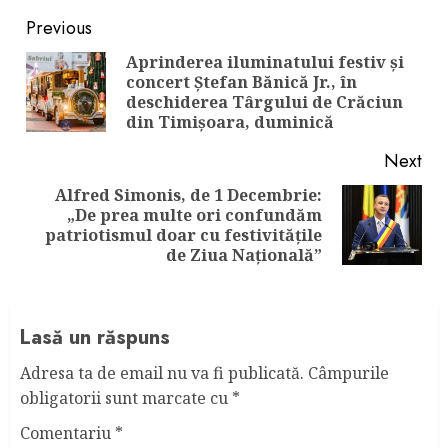
Continue
Previous
Reading
Aprinderea iluminatului festiv și
concert Ștefan Bănică Jr., în
Pre
deschiderea Târgului de Crăciun
pos
din Timișoara, duminică
Next
Alfred Simonis, de 1 Decembrie:
„De prea multe ori confundăm
Next
patriotismul doar cu festivitățile
post:
de Ziua Națională”
Lasă un răspuns
Adresa ta de email nu va fi publicată.
Câmpurile
obligatorii sunt marcate cu
*
Comentariu
*