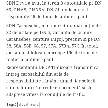
SDN Deva a avut în teren 8 autoutilaje pe DN
66, DN 68, DN 76 și DN 74, unde au fost
răspândite 46 de tone de antiderapant.
SDN Caransebeș a mobilizat nu mai puțin de
32 de utilaje pe DN 6, varianta de ocolire
Caransebeș, centura Lugoj, precum și pe DN
58, 58A, 58B, 68, 57, 57A, 57B și 57C. În total,
aici au fost folosite aproape 190 de tone de
material antiderapant.
Reprezentanții DRDP Timișoara transmit că
întreg carosabilul din aria de
responsabilitate rămâne umed, iar șoferii
sunt sfătuiți să circule cu prudență și să
adapteze viteza la condițiile de trafic.
Tags:
drdp timisoara