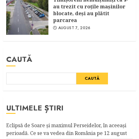
au trezit cu roţile maşinilor
blocate, deşi au plătit
parcarea
AUGUST 7, 2026
CAUTĂ
CAUTĂ
ULTIMELE ȘTIRI
Eclipsă de Soare și maximul Perseidelor, în aceeași
perioadă. Ce se va vedea din România pe 12 august