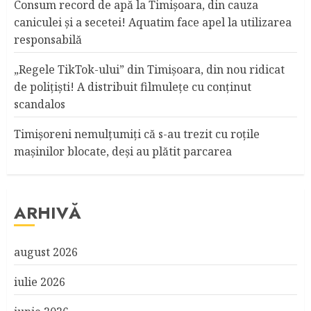
Consum record de apă la Timişoara, din cauza
caniculei şi a secetei! Aquatim face apel la utilizarea
responsabilă
„Regele TikTok-ului” din Timişoara, din nou ridicat
de poliţişti! A distribuit filmuleţe cu conţinut
scandalos
Timişoreni nemulţumiţi că s-au trezit cu roţile
maşinilor blocate, deşi au plătit parcarea
ARHIVĂ
august 2026
iulie 2026