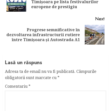
Pre
Timișoara pe lista festivalurilor
pos
europene de prestigiu
Next
Progrese semnificative în
Next
dezvoltarea infrastructurii rutiere
post:
între Timișoara și Autostrada A1
Lasă un răspuns
Adresa ta de email nu va fi publicată.
Câmpurile
obligatorii sunt marcate cu
*
Comentariu
*