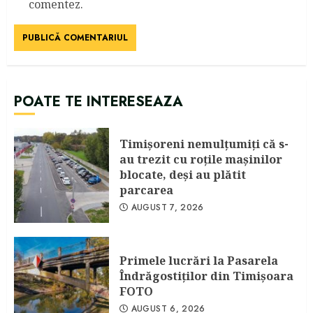
comentez.
POATE TE INTERESEAZA
Timişoreni nemulţumiţi că s-
au trezit cu roţile maşinilor
blocate, deşi au plătit
parcarea
AUGUST 7, 2026
Primele lucrări la Pasarela
Îndrăgostiţilor din Timişoara
FOTO
AUGUST 6, 2026