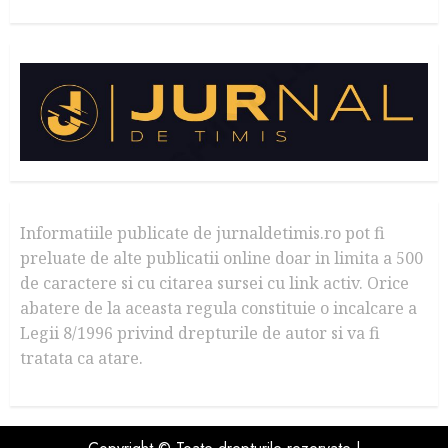
Informatiile publicate de jurnaldetimis.ro pot fi
preluate de alte publicatii online doar in limita a 500
de caractere si cu citarea sursei cu link activ. Orice
abatere de la aceasta regula constituie o incalcare a
Legii 8/1996 privind drepturile de autor si va fi
tratata ca atare.