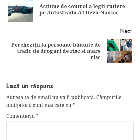
Reading
Acțiune de control a legii rutiere
Pre
pe Autostrada A1 Deva-Nădlac
pos
Next
Percheziții la persoane bănuite de
Next
trafic de droguri de risc si mare
post:
risc
Lasă un răspuns
Adresa ta de email nu va fi publicată.
Câmpurile
obligatorii sunt marcate cu
*
Comentariu
*