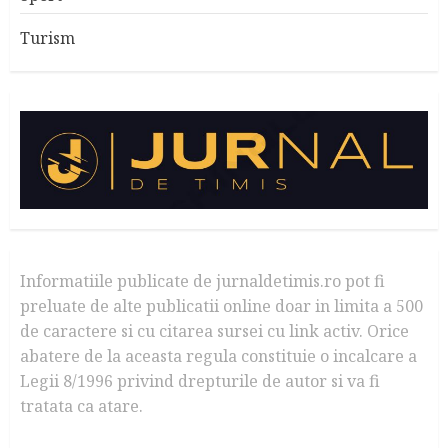
Turism
Informatiile publicate de jurnaldetimis.ro pot fi
preluate de alte publicatii online doar in limita a 500
de caractere si cu citarea sursei cu link activ. Orice
abatere de la aceasta regula constituie o incalcare a
Legii 8/1996 privind drepturile de autor si va fi
tratata ca atare.