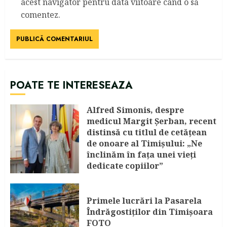
acest navigator pentru data viitoare când o să
comentez.
POATE TE INTERESEAZA
Alfred Simonis, despre
medicul Margit Şerban, recent
distinsă cu titlul de cetățean
de onoare al Timişului: „Ne
înclinăm în fața unei vieți
dedicate copiilor”
AUGUST 6, 2026
Primele lucrări la Pasarela
Îndrăgostiţilor din Timişoara
FOTO