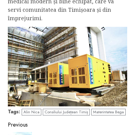
medical modern și bine echipat, care va
servi comunitatea din Timișoara și din
împrejurimi.
Tags:
Alin Nica
Consiliului Județean Timiș
Materintatea Bega
Continue
Previous