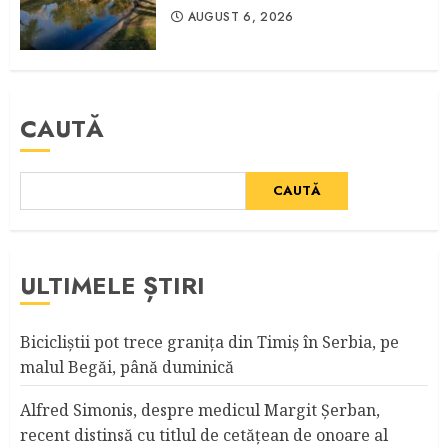
AUGUST 6, 2026
CAUTĂ
CAUTĂ
ULTIMELE ȘTIRI
Bicicliştii pot trece graniţa din Timiş în Serbia, pe
malul Begăi, până duminică
Alfred Simonis, despre medicul Margit Şerban,
recent distinsă cu titlul de cetățean de onoare al