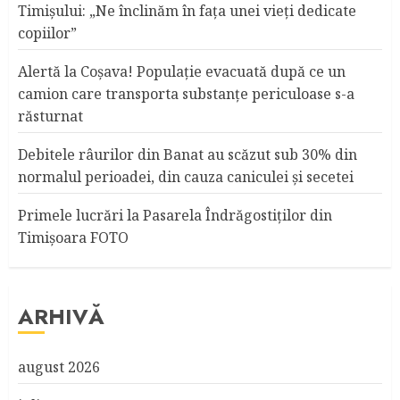
Timişului: „Ne înclinăm în fața unei vieți dedicate
copiilor”
Alertă la Coşava! Populaţie evacuată după ce un
camion care transporta substanţe periculoase s-a
răsturnat
Debitele râurilor din Banat au scăzut sub 30% din
normalul perioadei, din cauza caniculei şi secetei
Primele lucrări la Pasarela Îndrăgostiţilor din
Timişoara FOTO
ARHIVĂ
august 2026