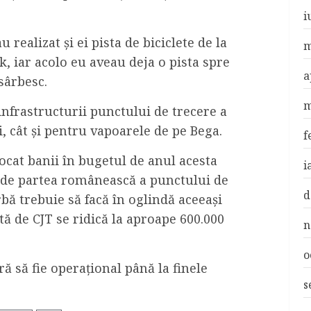
i
u realizat și ei pista de biciclete de la
m
k, iar acolo eu aveau deja o pista spre
a
sârbesc.
m
nfrastructurii punctului de trecere a
ti, cât și pentru vapoarele de pe Bega.
f
ocat banii în bugetul de anul acesta
i
e de partea românească a punctului de
d
rbă trebuie să facă în oglindă aceeaşi
tă de CJT se ridică la aproape 600.000
n
o
ă să fie operaţional până la finele
s