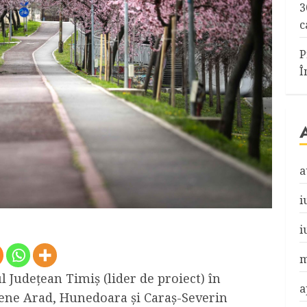
3
c
P
Î
a
i
i
m
l Județean Timiș (lider de proiect) în
a
ețene Arad, Hunedoara și Caraș-Severin