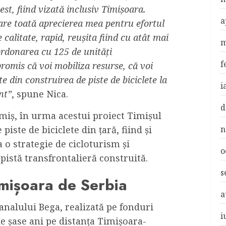
vest, fiind vizată inclusiv Timișoara.
a
 are toată aprecierea mea pentru efortul
calitate, rapid, reușita fiind cu atât mai
m
ordonarea cu 125 de unități
f
promis că voi mobiliza resurse, că voi
e din construirea de piste de biciclete la
i
nt”
, spune Nica.
d
imiș, în urma acestui proiect Timișul
n
piste de biciclete din țară, fiind și
 o strategie de cicloturism și
o
 pistă transfrontalieră construită.
s
imișoara de Serbia
a
canalului Bega, realizată pe fonduri
i
de șase ani pe distanța Timișoara-