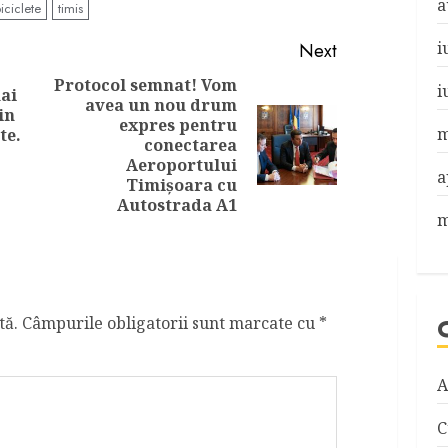
a
iciclete
timis
i
Next
Protocol semnat! Vom
i
ai
avea un nou drum
Previous
in
expres pentru
m
post:
te.
Next
conectarea
post:
Aeroportului
a
Timișoara cu
Autostrada A1
m
tă.
Câmpurile obligatorii sunt marcate cu
*
A
C