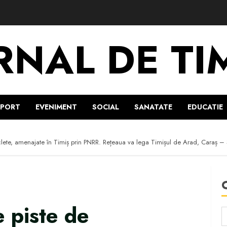
RNAL DE TI
SPORT
EVENIMENT
SOCIAL
SANATATE
EDUCATIE
lete, amenajate în Timiș prin PNRR. Rețeaua va lega Timișul de Arad, Caraș –
 piste de