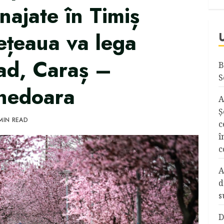
najate în Timiș
ețeaua va lega
ad, Caraș –
B
S
unedoara
A
Ş
MIN READ
c
î
c
A
d
s
D