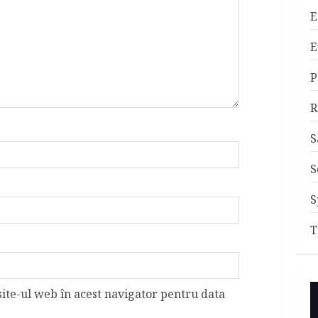
E
E
P
R
S
S
S
T
site-ul web în acest navigator pentru data