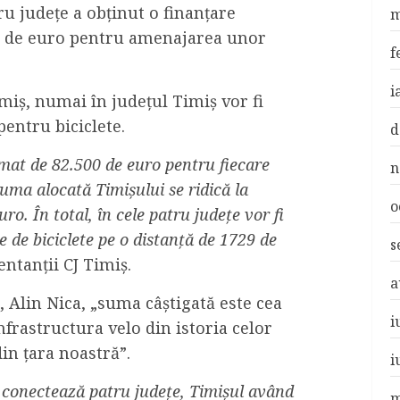
ru județe a obținut o finanțare
m
e de euro pentru amenajarea unor
f
i
imiș, numai în județul Timiș vor fi
entru biciclete.
d
imat de 82.500 de euro pentru fiecare
n
suma alocată Timișului se ridică la
o
o. În total, în cele patru județe vor fi
 de biciclete pe o distanță de 1729 de
s
ntanții CJ Timiș.
a
, Alin Nica, „suma câștigată este cea
i
nfrastructura velo din istoria celor
in țara noastră”.
i
e conectează patru județe, Timișul având
m