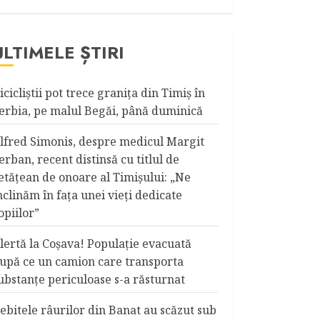
ULTIMELE ȘTIRI
icicliştii pot trece graniţa din Timiş în
erbia, pe malul Begăi, până duminică
lfred Simonis, despre medicul Margit
erban, recent distinsă cu titlul de
etățean de onoare al Timişului: „Ne
nclinăm în fața unei vieți dedicate
opiilor”
lertă la Coşava! Populaţie evacuată
upă ce un camion care transporta
ubstanţe periculoase s-a răsturnat
ebitele râurilor din Banat au scăzut sub