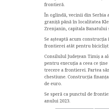
frontieră.
În oglindă, vecinii din Serbia a
graniță până în localitatea Kle
Zrenjanin, capitala Banatului 
Se așteaptă acum construcția i
frontierei atât pentru bicicliș
Consilulul Judeţean Timiș a al
pentru execuţia a ceea ce ţin
trecere a frontierei. Partea sâ
chestiune. Construcţia finanța
de euro.
Se speră ca punctul de frontier
anului 2023.