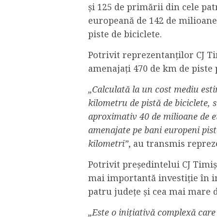
și 125 de primării din cele pat
europeană de 142 de milioan
piste de biciclete.
Potrivit reprezentanților CJ T
amenajați 470 de km de piste p
„Calculată la un cost mediu est
kilometru de pistă de biciclete, 
aproximativ 40 de milioane de eur
amenajate pe bani europeni piste
kilometri”
, au transmis repreze
Potrivit președintelui CJ Timiș
mai importantă investiție în i
patru județe și cea mai mare d
„Este o inițiativă complexă car