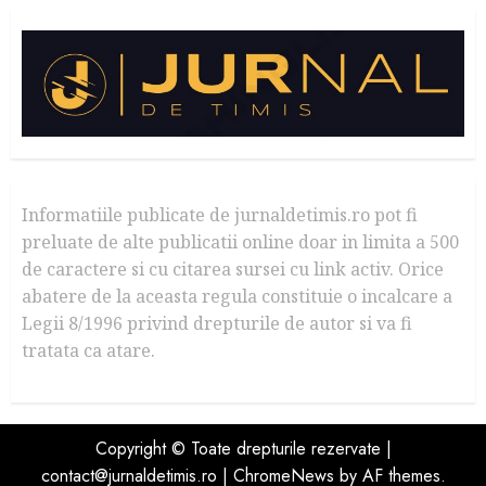
Informatiile publicate de jurnaldetimis.ro pot fi
preluate de alte publicatii online doar in limita a 500
de caractere si cu citarea sursei cu link activ. Orice
abatere de la aceasta regula constituie o incalcare a
Legii 8/1996 privind drepturile de autor si va fi
tratata ca atare.
Copyright © Toate drepturile rezervate |
contact@jurnaldetimis.ro
|
ChromeNews
by AF themes.