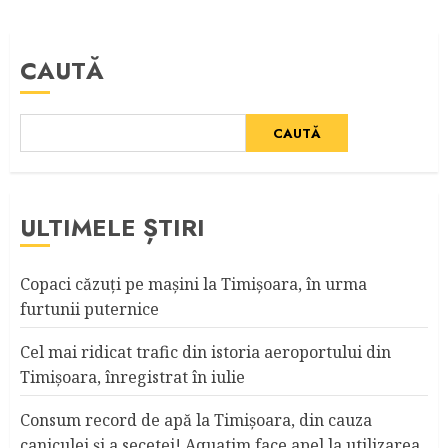
CAUTĂ
CAUTĂ
ULTIMELE ȘTIRI
Copaci căzuţi pe maşini la Timişoara, în urma
furtunii puternice
Cel mai ridicat trafic din istoria aeroportului din
Timişoara, înregistrat în iulie
Consum record de apă la Timişoara, din cauza
caniculei şi a secetei! Aquatim face apel la utilizarea