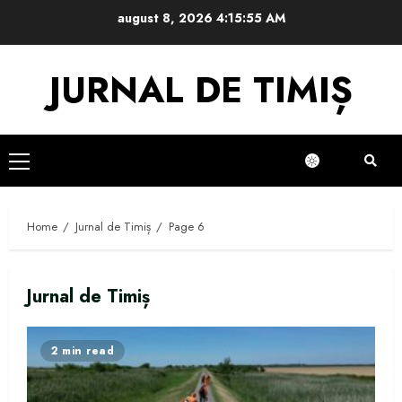
Skip
august 8, 2026
4:15:56 AM
to
content
JURNAL DE TIMIȘ
Primary
Menu
Home
Jurnal de Timiș
Page 6
Jurnal de Timiș
2 min read