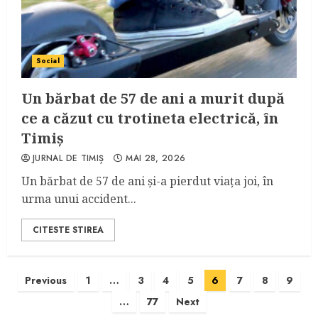
Social
Un bărbat de 57 de ani a murit după
ce a căzut cu trotineta electrică, în
Timiș
JURNAL DE TIMIȘ
MAI 28, 2026
Un bărbat de 57 de ani și-a pierdut viața joi, în
urma unui accident...
CITESTE STIREA
Paginație
Previous
1
…
3
4
5
6
7
8
9
…
77
Next
articole