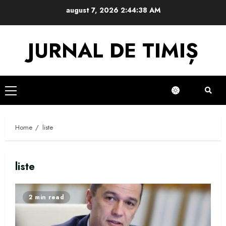
Skip
august 7, 2026
2:44:38 AM
to
content
JURNAL DE TIMIȘ
Primary
Menu
Home
liste
liste
2 min read