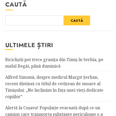
CAUTĂ
CAUTĂ
ULTIMELE ȘTIRI
Bicicliştii pot trece graniţa din Timiş în Serbia, pe
malul Begăi, până duminică
Alfred Simonis, despre medicul Margit Şerban,
recent distinsă cu titlul de cetățean de onoare al
Timişului: „Ne înclinăm în fața unei vieți dedicate
copiilor”
Alertă la Coşava! Populaţie evacuată după ce un
camion care transporta substanţe periculoase s-a